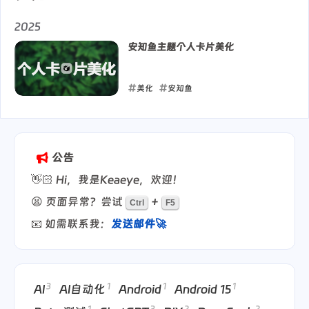
2025
安知鱼主题个人卡片美化
美化
安知鱼
2025-06-03
公告
👋🏻 Hi，我是Keaeye，欢迎！
😫 页面异常？尝试
+
Ctrl
F5
📧 如需联系我：
发送邮件🚀
3
1
1
1
AI
AI自动化
Android
Android 15
1
3
2
2