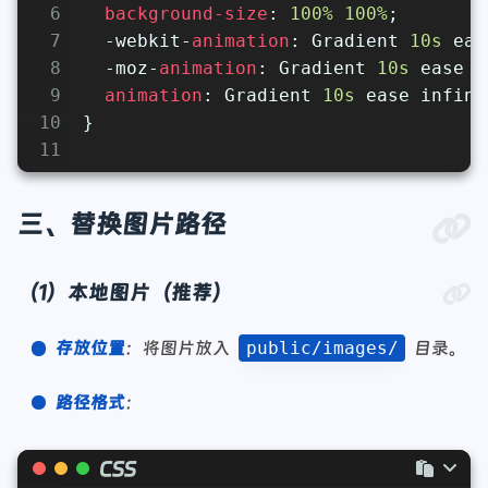
6
background-size
: 
100%
100%
;
7
  -webkit-
animation
: Gradient 
10s
 eas
8
  -moz-
animation
: Gradient 
10s
 ease i
9
animation
: Gradient 
10s
 ease infini
10
}
11
三、替换图片路径
（1）本地图片（推荐）
存放位置
：将图片放入
public/images/
目录。
路径格式
：
CSS