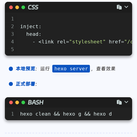
CSS
1
2
inject:
3
  head:
4
    - <link rel=
"stylesheet"
 href=
"/cs
5
本地预览
：运行
hexo server
，查看效果
正式部署
：
BASH
1
hexo clean && hexo g && hexo d