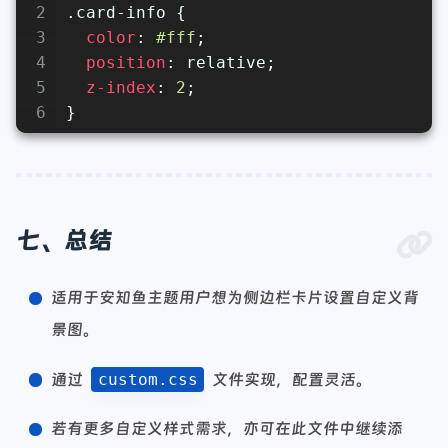
2
.card-info
 {
3
color
: 
#fff
;
4
position
: relative;
5
z-index
: 
2
;
6
}
七、总结
适用于安知鱼主题用户想为侧边栏卡片设置自定义背
景图。
通过
custom.css
文件实现，配置灵活。
若有更多自定义样式需求，亦可在此文件中继续添