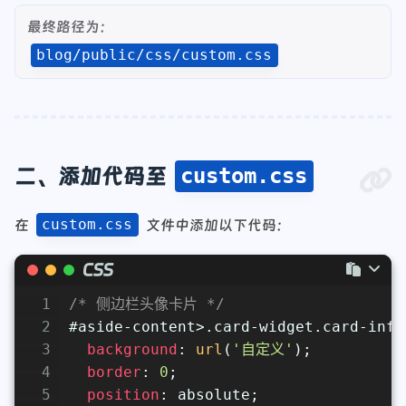
最终路径为：
blog/public/css/custom.css
二、添加代码至
custom.css
在
custom.css
文件中添加以下代码：
CSS
1
/* 侧边栏头像卡片 */
2
#aside-content
>
.card-widget
.card-info
3
background
: 
url
(
'自定义'
);
4
border
: 
0
;
5
position
: absolute;